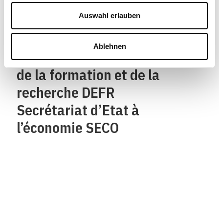
Confederaziun svizra
Auswahl erlauben
Département fédéral de
Ablehnen
l’économie,
de la formation et de la
recherche DEFR
Secrétariat d’Etat à
l’économie SECO
Qui sommes-nous?
Mentions legales
Contact
Protection des