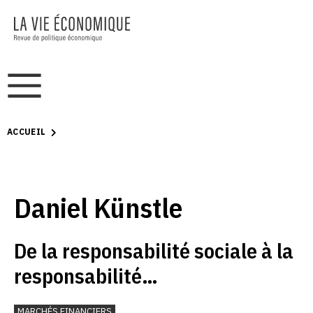
ACCUEIL
Daniel Künstle
De la responsabilité sociale à la
responsabilité
macroéconomique: comment la
MARCHÉS FINANCIERS