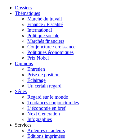
Dossiers
Thématiques
Marché du travail
Finance / Fiscalité
International
Politique sociale
Marchés financiers
Conjoncture / croissance
Politiques économiques
Prix Nobel
Opinions
Entretien
Prise de position
Éclairage
Un certain regard
Séries
Regard sur le monde
Tendances conjoncturelles
L’économie en bref
Next Generation
Infographies
Services
Auteures et auteurs
Éditions imprimées