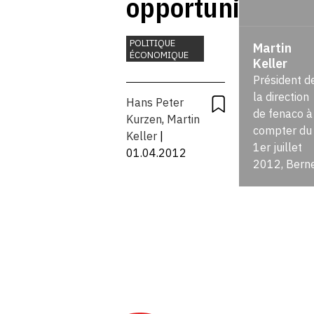
opportunités
intactes
POLITIQUE
Martin
ÉCONOMIQUE
Keller
pour la
Président d
production
la direction
Hans Peter
de fenaco à
Kurzen
,
Martin
de denrées
compter du
Keller
|
1er juillet
01.04.2012
alimentaires
2012, Bern
en Suisse