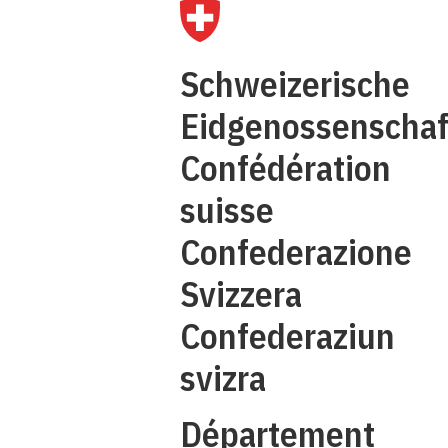
Q
Schweizerische
C
Eidgenossenschaf
Confédération
suisse
Confederazione
Svizzera
Confederaziun
svizra
Département