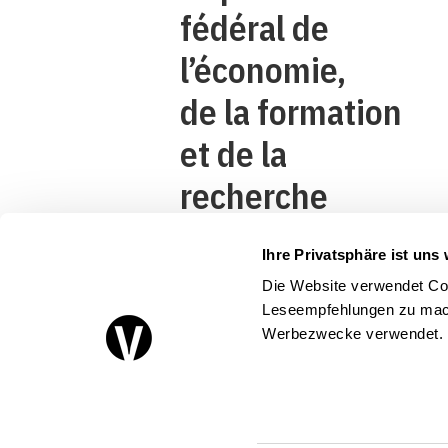
fédéral de
l’économie,
de la formation
et de la
recherche
DEFR
Ihre Privatsphäre ist uns 
Secrétariat
Die Website verwendet Coo
d’Etat à
Leseempfehlungen zu mach
Werbezwecke verwendet.
l’économie
SECO