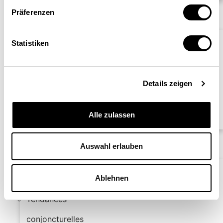
Politiques économiques
Präferenzen
Opinions
Prix Nobel
Statistiken
Entretien
Prise de position
Details zeigen
Éclairage
Un certain regard
Alle zulassen
Séries
Auswahl erlauben
Ablehnen
Regard sur le monde
Tendances
conjoncturelles