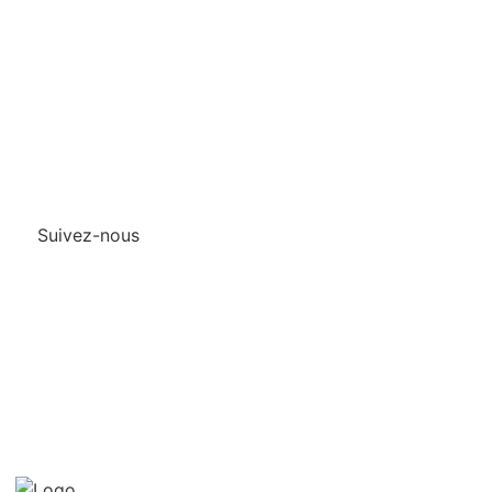
Qui sommes-nous?
Mentions legales
Contact
Protection des
données/Conditions
d’utilisation
Suivez-nous