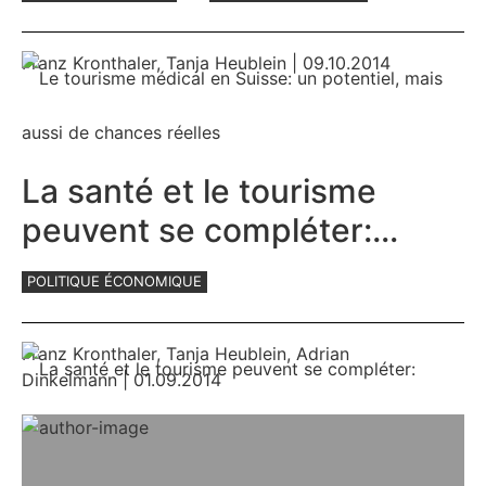
Franz Kronthaler
,
Tanja Heublein
| 09.10.2014
La santé et le tourisme
peuvent se compléter:
l’exemple de Davos
POLITIQUE ÉCONOMIQUE
Franz Kronthaler
,
Tanja Heublein
,
Adrian
Dinkelmann
| 01.09.2014