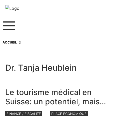
ACCUEIL
Dr. Tanja Heublein
Le tourisme médical en
Suisse: un potentiel, mais
aussi de chances réelles
FINANCE / FISCALITÉ
PLACE ÉCONOMIQUE