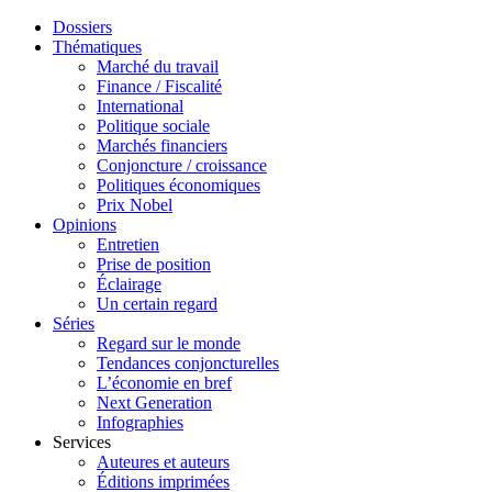
Dossiers
Thématiques
Marché du travail
Finance / Fiscalité
International
Politique sociale
Marchés financiers
Conjoncture / croissance
Politiques économiques
Prix Nobel
Opinions
Entretien
Prise de position
Éclairage
Un certain regard
Séries
Regard sur le monde
Tendances conjoncturelles
L’économie en bref
Next Generation
Infographies
Services
Auteures et auteurs
Éditions imprimées