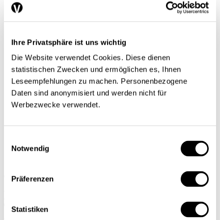
Séries
Regard sur le monde
Tendances conjoncturelles
L’économie en bref
Next Generation
Ihre Privatsphäre ist uns wichtig
Infographies
Die Website verwendet Cookies. Diese dienen
Services
Auteures et auteurs
statistischen Zwecken und ermöglichen es, Ihnen
Éditions imprimées
Leseempfehlungen zu machen. Personenbezogene
Qui sommes-nous?
Daten sind anonymisiert und werden nicht für
Contact
Protection des données/Conditions d’utilisation
Werbezwecke verwendet.
Impressum
Prochain dossier
L’application
Abonnement
Einwilligungsauswahl
Notwendig
DE
FR
Präferenzen
Rechercher
Abonnements
Statistiken
Mon profil