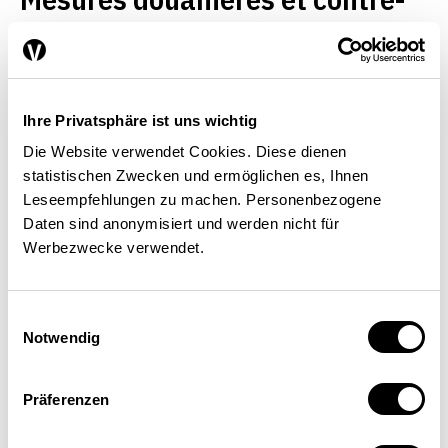
mesures: qui joue à quoi?
POLITIQUE ÉCONOMIQUE
COMMERCE
INTERNATIONAL
Ihre Privatsphäre ist uns wichtig
Simon Jantschgi
Die Website verwendet Cookies. Diese dienen
,
Heinrich Nax
| 06.06.2025
statistischen Zwecken und ermöglichen es, Ihnen
Leseempfehlungen zu machen. Personenbezogene
Daten sind anonymisiert und werden nicht für
Werbezwecke verwendet.
Einwilligungsauswahl
Notwendig
Präferenzen