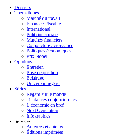
Dossiers
Thématiques
Marché du travail
Finance / Fiscalité
International
Politique sociale
Marchés financiers
Conjoncture / croissance
Politiques économiques
Prix Nobel
Opinions
Entretien
Prise de position
Éclairage
Un certain regard
Séries
Regard sur le monde
Tendances conjoncturelles
L’économie en bref
Next Generation
Infographies
Services
Auteures et auteurs
Éditions imprimées