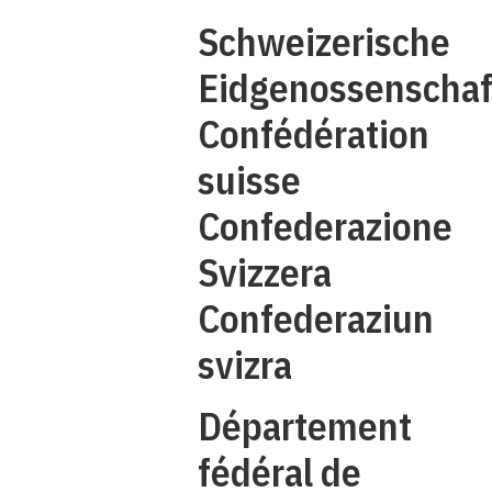
Schweizerische
C
Eidgenossenschaf
Confédération
suisse
Confederazione
Svizzera
Confederaziun
svizra
Département
fédéral de