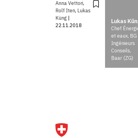
Anna Vettori
,
améliore
Rolf Iten
,
Lukas
Küng
|
Lukas Kün
l’efficacité
22.11.2018
Chef Énergi
et eaux, BG
des
Ingénieurs
Conseils,
réseaux
Baar (ZG)
électriques
Q