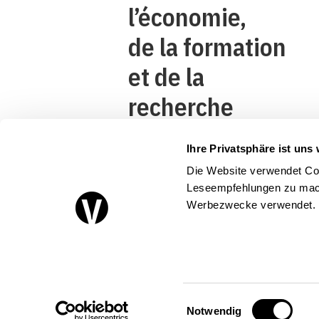
l’économie,
de la formation
et de la
recherche
DEFR
Ihre Privatsphäre ist uns 
Secrétariat
Die Website verwendet Coo
d’Etat à
Leseempfehlungen zu mach
Werbezwecke verwendet.
l’économie
SECO
Einwilligungsauswahl
Notwendig