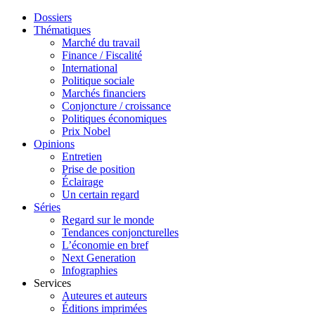
Dossiers
Thématiques
Marché du travail
Finance / Fiscalité
International
Politique sociale
Marchés financiers
Conjoncture / croissance
Politiques économiques
Prix Nobel
Opinions
Entretien
Prise de position
Éclairage
Un certain regard
Séries
Regard sur le monde
Tendances conjoncturelles
L’économie en bref
Next Generation
Infographies
Services
Auteures et auteurs
Éditions imprimées