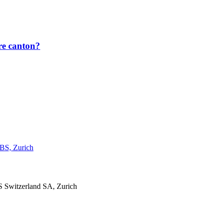
tre canton?
UBS, Zurich
S Switzerland SA, Zurich