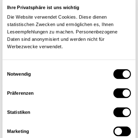
Mon profil
Ihre Privatsphäre ist uns wichtig
Die Website verwendet Cookies. Diese dienen
statistischen Zwecken und ermöglichen es, Ihnen
Leseempfehlungen zu machen. Personenbezogene
Daten sind anonymisiert und werden nicht für
Werbezwecke verwendet.
ACCUEIL
Einwilligungsauswahl
Prof. Dr. Urs Müller
Notwendig
La protection de la clientèle doit garantir l’intérêt
des clientes et clients
Präferenzen
Marchés financiers
Urs Mueller
| 01.07.2014
Statistiken
Marketing
Situation budgétaire actuelle et future des cantons