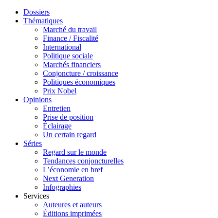
Dossiers
Thématiques
Marché du travail
Finance / Fiscalité
International
Politique sociale
Marchés financiers
Conjoncture / croissance
Politiques économiques
Prix Nobel
Opinions
Entretien
Prise de position
Éclairage
Un certain regard
Séries
Regard sur le monde
Tendances conjoncturelles
L’économie en bref
Next Generation
Infographies
Services
Auteures et auteurs
Éditions imprimées