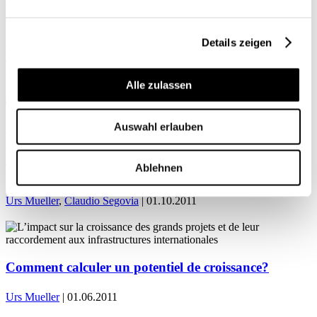
suisses
Finance / Fiscalité
Politique économique
Details zeigen
Michael Grass
,
Reto Krummenacher
,
Martin Eichler
,
Urs Mueller
|
01.03.2012
Alle zulassen
L’impact sur la croissance des grands projets et de
Auswahl erlauben
leur raccordement aux infrastructures
internationales
Ablehnen
Finance / Fiscalité
Politique économique
Place économique
Urs Mueller
,
Claudio Segovia
| 01.10.2011
Comment calculer un potentiel de croissance?
Urs Mueller
| 01.06.2011