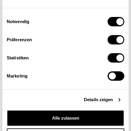
Economics
Einwilligungsauswahl
Notwendig
Präferenzen
Statistiken
Marketing
Schweizerische
Eidgenossenschaft
Details zeigen
Confédération suisse
Alle zulassen
Confederazione Svizzera