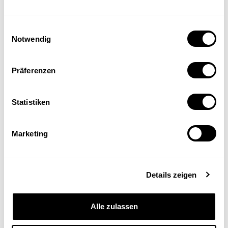
Einwilligungsauswahl
Notwendig
Präferenzen
Statistiken
Marketing
Schweizerische
Eidgenossenschaft
Details zeigen
Confédération suisse
Alle zulassen
Confederazione Svizzera