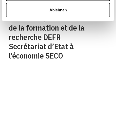
Département fédéral de
Ablehnen
l’économie,
de la formation et de la
recherche DEFR
Secrétariat d’Etat à
l’économie SECO
Qui sommes-nous?
Mentions legales
Contact
Protection des
données/Conditions