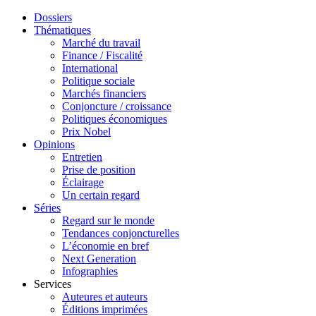
Dossiers
Thématiques
Marché du travail
Finance / Fiscalité
International
Politique sociale
Marchés financiers
Conjoncture / croissance
Politiques économiques
Prix Nobel
Opinions
Entretien
Prise de position
Éclairage
Un certain regard
Séries
Regard sur le monde
Tendances conjoncturelles
L’économie en bref
Next Generation
Infographies
Services
Auteures et auteurs
Éditions imprimées