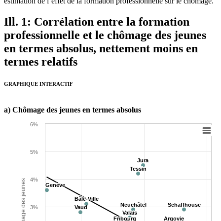
estimation de l’effet de la formation professionnelle sur le chômage.
Ill. 1: Corrélation entre la formation
professionnelle et le chômage des jeunes
en termes absolus, nettement moins en
termes relatifs
GRAPHIQUE INTERACTIF
a) Chômage des jeunes en termes absolus
6%
5%
Jura
Jura
Tessin
Tessin
4%
Chômage des jeunes
Genève
Genève
Bâle-Ville
Bâle-Ville
Neuchâtel
Neuchâtel
Schaffhouse
Schaffhouse
3%
Vaud
Vaud
Valais
Valais
Fribourg
Fribourg
Argovie
Argovie