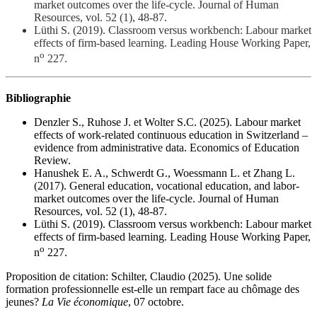
market outcomes over the life-cycle. Journal of Human
Resources, vol. 52 (1), 48-87.
Lüthi S. (2019). Classroom versus workbench: Labour market
effects of firm-based learning. Leading House Working Paper,
o
n
227.
Bibliographie
Denzler S., Ruhose J. et Wolter S.C. (2025). Labour market
effects of work-related continuous education in Switzerland –
evidence from administrative data. Economics of Education
Review.
Hanushek E. A., Schwerdt G., Woessmann L. et Zhang L.
(2017). General education, vocational education, and labor-
market outcomes over the life-cycle. Journal of Human
Resources, vol. 52 (1), 48-87.
Lüthi S. (2019). Classroom versus workbench: Labour market
effects of firm-based learning. Leading House Working Paper,
o
n
227.
Proposition de citation: Schilter, Claudio (2025). Une solide
formation professionnelle est-elle un rempart face au chômage des
jeunes?
La Vie économique
, 07 octobre.