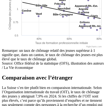
Valais
Valais
Fribourg
Fribourg
Bâle-Ville
Bâle-Ville
Appenzell Rh.-Ext.
Appenzell Rh.-Ext.
Neuchâtel
Neuchâtel
1
Argovie
Argovie
Genève
Genève
Lucerne
Lucerne
Vaud
Vaud
Bâle-Campagne
Bâle-Campagne
Glaris
Glaris
0.75
Grisons
Grisons
Appenzell Rh.-Int.
Appenzell Rh.-Int.
0.5
40%
60%
80%
Taux de formation professionnelle initiale
Highcharts.com
Remarque: un taux de chômage relatif des jeunes supérieur à 1
signifie que, dans un canton, le taux de chômage des jeunes est plus
élevé que le taux de chômage global.
Source: Office fédéral de la statistique (OFS), illustration des auteurs
/ La Vie économique
Comparaison avec l’étranger
La Suisse s’en tire plutôt bien en comparaison internationale. Selon
l’Organisation internationale du travail (OIT), le taux de chômage
des jeunes y atteignait 7,9% en 2024. Si les chiffes de l’OIT sont
plus élevés, c’est parce qu’ils proviennent d’enquêtes et ne tiennent
pas seulement compte des personnes à la recherche d’un emploi qui