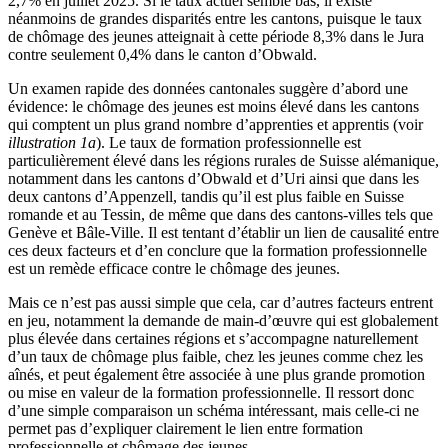
2,7% en juillet 2025. Si le taux actuel semble bas, il existe
néanmoins de grandes disparités entre les cantons, puisque le taux
de chômage des jeunes atteignait à cette période 8,3% dans le Jura
contre seulement 0,4% dans le canton d’Obwald.
Un examen rapide des données cantonales suggère d’abord une
évidence: le chômage des jeunes est moins élevé dans les cantons
qui comptent un plus grand nombre d’apprenties et apprentis (voir
illustration 1a
). Le taux de formation professionnelle est
particulièrement élevé dans les régions rurales de Suisse alémanique,
notamment dans les cantons d’Obwald et d’Uri ainsi que dans les
deux cantons d’Appenzell, tandis qu’il est plus faible en Suisse
romande et au Tessin, de même que dans des cantons-villes tels que
Genève et Bâle-Ville. Il est tentant d’établir un lien de causalité entre
ces deux facteurs et d’en conclure que la formation professionnelle
est un remède efficace contre le chômage des jeunes.
Mais ce n’est pas aussi simple que cela, car d’autres facteurs entrent
en jeu, notamment la demande de main-d’œuvre qui est globalement
plus élevée dans certaines régions et s’accompagne naturellement
d’un taux de chômage plus faible, chez les jeunes comme chez les
aînés, et peut également être associée à une plus grande promotion
ou mise en valeur de la formation professionnelle. Il ressort donc
d’une simple comparaison un schéma intéressant, mais celle-ci ne
permet pas d’expliquer clairement le lien entre formation
professionnelle et chômage des jeunes.