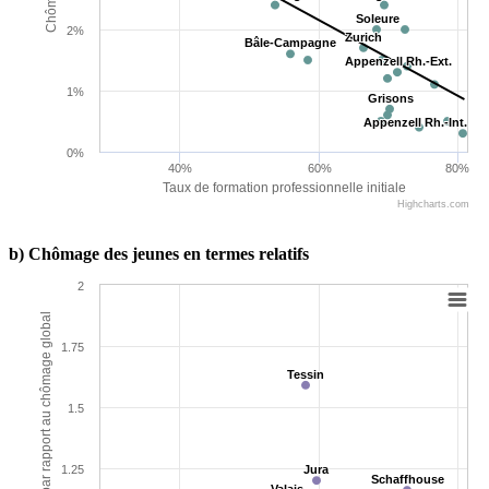
Soleure
Soleure
2%
Zurich
Zurich
Bâle-Campagne
Bâle-Campagne
Appenzell Rh.-Ext.
Appenzell Rh.-Ext.
1%
Grisons
Grisons
Appenzell Rh.-Int.
Appenzell Rh.-Int.
0%
40%
60%
80%
Taux de formation professionnelle initiale
Highcharts.com
b) Chômage des jeunes en termes relatifs
2
Chômage des jeunes par rapport au chômage global
1.75
Tessin
Tessin
1.5
1.25
Jura
Jura
Schaffhouse
Schaffhouse