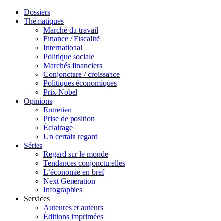
Dossiers
Thématiques
Marché du travail
Finance / Fiscalité
International
Politique sociale
Marchés financiers
Conjoncture / croissance
Politiques économiques
Prix Nobel
Opinions
Entretien
Prise de position
Éclairage
Un certain regard
Séries
Regard sur le monde
Tendances conjoncturelles
L’économie en bref
Next Generation
Infographies
Services
Auteures et auteurs
Éditions imprimées