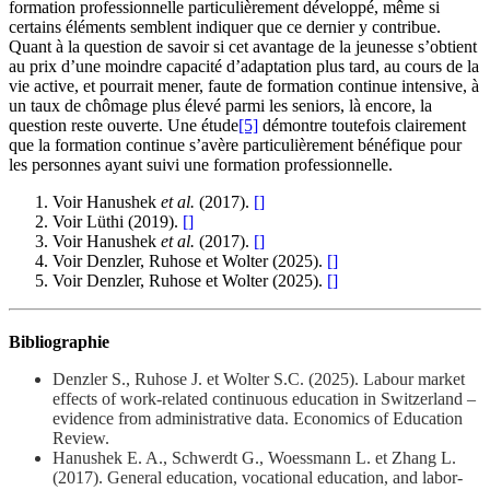
formation professionnelle particulièrement développé, même si
certains éléments semblent indiquer que ce dernier y contribue.
Quant à la question de savoir si cet avantage de la jeunesse s’obtient
au prix d’une moindre capacité d’adaptation plus tard, au cours de la
vie active, et pourrait mener, faute de formation continue intensive, à
un taux de chômage plus élevé parmi les seniors, là encore, la
question reste ouverte. Une étude
[5]
démontre toutefois clairement
que la formation continue s’avère particulièrement bénéfique pour
les personnes ayant suivi une formation professionnelle.
Voir Hanushek
et al.
(2017).
[
]
Voir Lüthi (2019).
[
]
Voir Hanushek
et al.
(2017).
[
]
Voir Denzler, Ruhose et Wolter (2025).
[
]
Voir Denzler, Ruhose et Wolter (2025).
[
]
Bibliographie
Denzler S., Ruhose J. et Wolter S.C. (2025). Labour market
effects of work-related continuous education in Switzerland –
evidence from administrative data. Economics of Education
Review.
Hanushek E. A., Schwerdt G., Woessmann L. et Zhang L.
(2017). General education, vocational education, and labor-