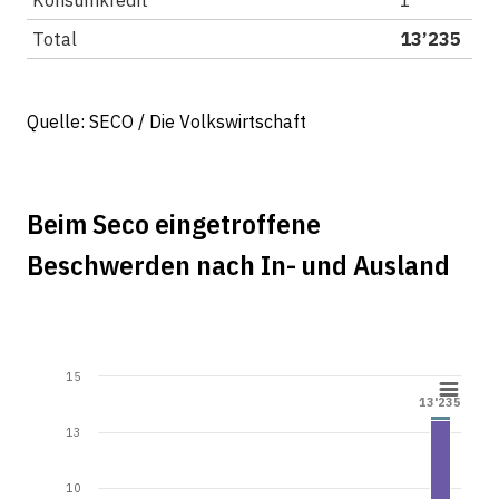
Total
13’235
Quelle: SECO / Die Volkswirtschaft
Beim Seco eingetroffene
Beschwerden nach In- und Ausland
15
13'235
13'235
13
10