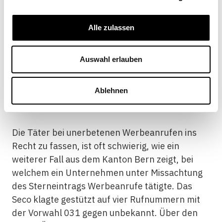
Namen und unabhängig von der Swisscom
anzurufen.
Alle zulassen
Auswahl erlauben
Internationale Verstrickungen bei
unerbetenen Werbeanrufen
Ablehnen
Die Täter bei unerbetenen Werbeanrufen ins
Recht zu fassen, ist oft schwierig, wie ein
weiterer Fall aus dem Kanton Bern zeigt, bei
welchem ein Unternehmen unter Missachtung
des Sterneintrags Werbeanrufe tätigte. Das
Seco klagte gestützt auf vier Rufnummern mit
der Vorwahl 031 gegen unbekannt. Über den