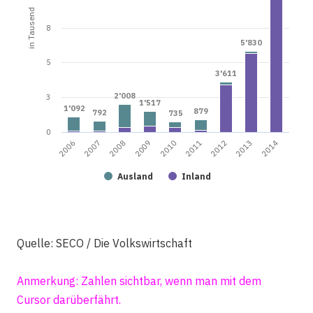
in Tausend
8
5'830
5'830
5
3'611
3'611
2'008
2'008
3
1'517
1'517
1'092
1'092
879
879
792
792
735
735
0
2006
2011
2007
2012
2008
2013
2009
2014
2010
Ausland
Inland
Quelle: SECO / Die Volkswirtschaft
Anmerkung: Zahlen sichtbar, wenn man mit dem
Cursor darüberfährt.