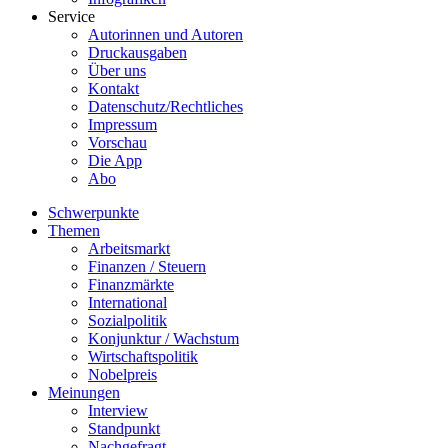
Service
Autorinnen und Autoren
Druckausgaben
Über uns
Kontakt
Datenschutz/Rechtliches
Impressum
Vorschau
Die App
Abo
Schwerpunkte
Themen
Arbeitsmarkt
Finanzen / Steuern
Finanzmärkte
International
Sozialpolitik
Konjunktur / Wachstum
Wirtschaftspolitik
Nobelpreis
Meinungen
Interview
Standpunkt
Nachgefragt