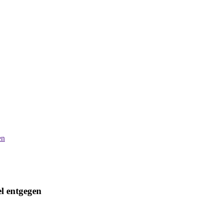
en
l entgegen