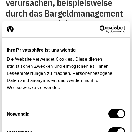
verursachen, beispielsweise
durch das Bargeldmanagement
beim Händler.
[4]
Auch diese
Kosten geben Händler an die
Kundschaft weiter.
Ihre Privatsphäre ist uns wichtig
Die Website verwendet Cookies. Diese dienen
statistischen Zwecken und ermöglichen es, Ihnen
Viele Länder haben Regulierungen
Leseempfehlungen zu machen. Personenbezogene
Daten sind anonymisiert und werden nicht für
eingeführt
Werbezwecke verwendet.
Trotzdem haben zahlreiche
Einwilligungsauswahl
Länder die Interchange Fee
Notwendig
reguliert. In Australien etwa