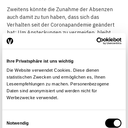
Zweitens könnte die Zunahme der Absenzen
auch damit zu tun haben, dass sich das
Verhalten seit der Coronapandemie geändert
hat: Um Ansteckungen zu vermeiden, bleibt
man heute unter Umständen eher
krankheitsbedingt zu Hause, statt
gesundheitlich angeschlagen zur Arbeit zu
Ihre Privatsphäre ist uns wichtig
gehen. Übereinstimmend mit dieser möglichen
Die Website verwendet Cookies. Diese dienen
Erklärung zeigen die Zahlen der
statistischen Zwecken und ermöglichen es, Ihnen
Schweizerischen Arbeitskräfteerhebung (Sake)
Leseempfehlungen zu machen. Personenbezogene
des Bundesamts für Statistik, dass der Anteil
Daten sind anonymisiert und werden nicht für
der Erwerbstätigen, die in den vergangenen
Werbezwecke verwendet.
vier Wochen eine gesundheitsbedingte Absenz
von mindestens einem halben Tag hatten,
zugenommen hat: Er stieg von 12 Prozent
Einwilligungsauswahl
Notwendig
(2010) auf 18 Prozent (2024).
[8]
Hingegen hat