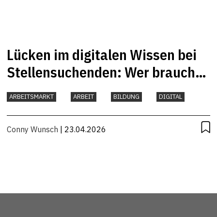
Lücken im digitalen Wissen bei
Stellensuchenden: Wer braucht
Unterstützung?
ARBEITSMARKT
ARBEIT
BILDUNG
DIGITAL
Conny Wunsch
| 23.04.2026