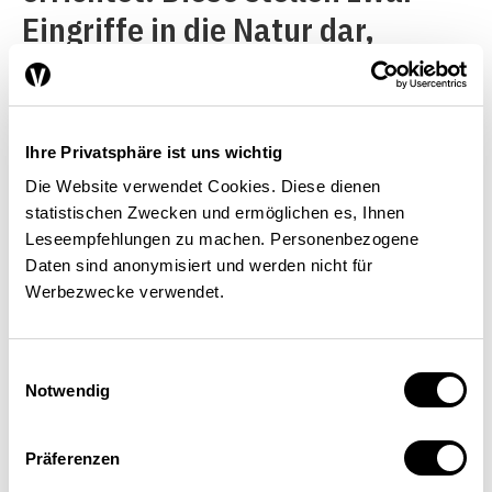
Eingriffe in die Natur dar,
können aber aus Sicht der
Besuchenden das
Landschaftsbild auch
Ihre Privatsphäre ist uns wichtig
bereichern. Denn zunehmend
Die Website verwendet Cookies. Diese dienen
statistischen Zwecken und ermöglichen es, Ihnen
werden sie in den immer
Leseempfehlungen zu machen. Personenbezogene
heisseren Sommermonaten
Daten sind anonymisiert und werden nicht für
Werbezwecke verwendet.
auch für Freizeitaktivitäten wie
etwa Badeseen genutzt. Zudem
Einwilligungsauswahl
ermöglichen die grossen
Notwendig
Höhendifferenzen der
Wasserleitungen die
Präferenzen