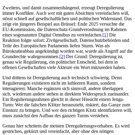
Zweitens, und damit zusammenhängend, erzeugt Deregulierung
immer Konflikte. Auch wer mit guten Absichten vereinfachen will,
stösst schnell auf gesellschaftlichen und politischen Widerstand. Das
zeigt ein jüngeres Beispiel aus Brüssel: Ende 2025 versuchte die
EU-Kommission, die Datenschutz-Grundverordnung im Rahmen
eines sogenannten Digital Omnibus zu vereinfachen.
[1]
Die
Reaktion folgte sofort: Zivilgesellschaft, Datenschutzbehörden und
Teile des Europäischen Parlaments liefen Sturm. Was als
Bürokratieabbau angekündigt worden war, wurde als Angriff auf die
Grundrechte wahrgenommen.
[2]
Der Grund: Deregulierung ist,
genau wie Regulierung, ein politischer Entscheid, bei dem in
offenen Gesellschaften viele Akteure ein Wort mitzureden haben.
Und drittens ist Deregulierung auch technisch schwierig. Denn
Regulierungen existieren nicht im luftleeren Raum, sondern
interagieren: Manche ergänzen sich sinnvoll, andere überlappen
sich, wiederum andere stehen in direktem Widerspruch zueinander.
Ein Regulierungsrahmen gleicht in dieser Hinsicht einem Jenga-
Turm: Wer die falschen Klötze herauszieht, riskiert, das Ganze zum
Einsturz zu bringen. Und wer den richtigen Klotz identifizieren will,
muss zunächst den Aufbau des ganzen Turms verstehen.
Genau hier scheitern die meisten Deregulierungsvorhaben. Es wird
gestrichen, gekürzt und vereinfacht, aber ohne den nötigen