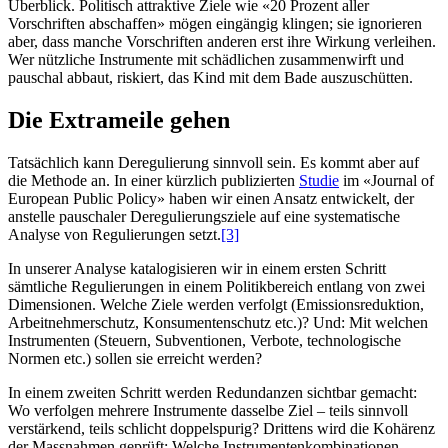
Überblick. Politisch attraktive Ziele wie «20 Prozent aller
Vorschriften abschaffen» mögen eingängig klingen; sie ignorieren
aber, dass manche Vorschriften anderen erst ihre Wirkung verleihen.
Wer nützliche Instrumente mit schädlichen zusammenwirft und
pauschal abbaut, riskiert, das Kind mit dem Bade auszuschütten.
Die Extrameile gehen
Tatsächlich kann Deregulierung sinnvoll sein. Es kommt aber auf
die Methode an. In einer kürzlich publizierten
Studie
im «Journal of
European Public Policy» haben wir einen Ansatz entwickelt, der
anstelle pauschaler Deregulierungsziele auf eine systematische
Analyse von Regulierungen setzt.
[3]
In unserer Analyse katalogisieren wir in einem ersten Schritt
sämtliche Regulierungen in einem Politikbereich entlang von zwei
Dimensionen. Welche Ziele werden verfolgt (Emissionsreduktion,
Arbeitnehmerschutz, Konsumentenschutz etc.)? Und: Mit welchen
Instrumenten (Steuern, Subventionen, Verbote, technologische
Normen etc.) sollen sie erreicht werden?
In einem zweiten Schritt werden Redundanzen sichtbar gemacht:
Wo verfolgen mehrere Instrumente dasselbe Ziel – teils sinnvoll
verstärkend, teils schlicht doppelspurig? Drittens wird die Kohärenz
der Massnahmen geprüft: Welche Instrumentenkombinationen