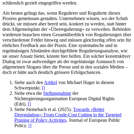
schliesslich gezielt eingegriffen werden.
Am besten gelingt das, wenn Regulierer und Regulierte diesen
Prozess gemeinsam gestalten. Unternehmen wissen, wo der Schuh
drückt, sie müssen aber bereit sein, konkret zu werden, statt hinter
dem Allgemeinplatz der «Überregulierung» zu verweilen. Behörden
wiederum brauchen einen Gesamtüberblick von Regulierungen über
verschiedenste Felder hinweg und müssen gleichzeitig offen sein für
ehrliches Feedback aus der Praxis. Eine systematische und in
regelmässigen Abständen durchgeführte Regulierungsanalyse, wie
sie unser Ansatz bietet, könnte hier helfen. Ein solcher konstruktiver
Dialog ist zwar aufwendiger als der regelmässige Austausch von
allgemeinen Slogans über die Presse und in den sozialen Medien –
doch er hätte auch deutlich grössere Erfolgschancen.
Siehe auch den
Artikel
von Michael Hager in diesem
Schwerpunkt.
[
]
Siehe etwa die
Stellungnahme
der
Nichtregierungsorganisation European Digital Rights
(Edri).
[
]
Siehe Steinebach et al. (2025).
Towards «Better
Deregulation»: From Crude-Cost Cutting to the Targeted
Pruning of Policy Activities
. Journal of European Public
Policy.
[
]