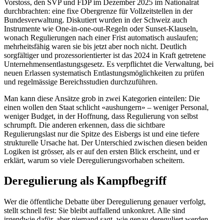
Vorstoss, den SVP und FDP im Dezember 2025 im Nationalrat
durchbrachten: eine fixe Obergrenze für Vollzeitstellen in der
Bundesverwaltung. Diskutiert wurden in der Schweiz auch
Instrumente wie One-in-one-out-Regeln oder Sunset-Klauseln,
wonach Regulierungen nach einer Frist automatisch auslaufen;
mehrheitsfähig waren sie bis jetzt aber noch nicht. Deutlich
sorgfältiger und prozessorientierter ist das 2024 in Kraft getretene
Unternehmensentlastungsgesetz. Es verpflichtet die Verwaltung, bei
neuen Erlassen systematisch Entlastungsmöglichkeiten zu prüfen
und regelmässige Bereichsstudien durchzuführen.
Man kann diese Ansätze grob in zwei Kategorien einteilen: Die
einen wollen den Staat schlicht «aushungern» – weniger Personal,
weniger Budget, in der Hoffnung, dass Regulierung von selbst
schrumpft. Die anderen erkennen, dass die sichtbare
Regulierungslast nur die Spitze des Eisbergs ist und eine tiefere
strukturelle Ursache hat. Der Unterschied zwischen diesen beiden
Logiken ist grösser, als er auf den ersten Blick erscheint, und er
erklärt, warum so viele Deregulierungsvorhaben scheitern.
Deregulierung als Kampfbegriff
Wer die öffentliche Debatte über Deregulierung genauer verfolgt,
stellt schnell fest: Sie bleibt auffallend unkonkret. Alle sind
irgendwie dafür, aber niemand sagt, wie genau dereguliert werden