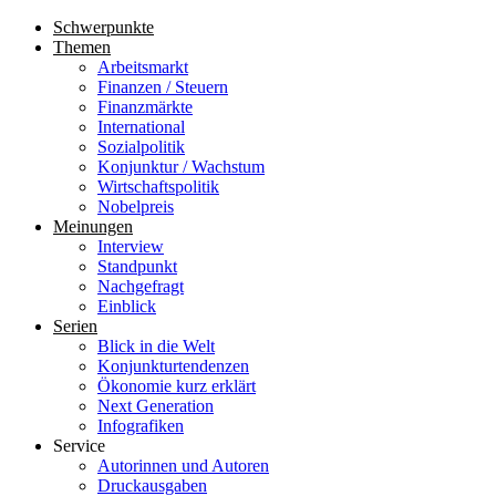
Schwerpunkte
Themen
Arbeitsmarkt
Finanzen / Steuern
Finanzmärkte
International
Sozialpolitik
Konjunktur / Wachstum
Wirtschaftspolitik
Nobelpreis
Meinungen
Interview
Standpunkt
Nachgefragt
Einblick
Serien
Blick in die Welt
Konjunkturtendenzen
Ökonomie kurz erklärt
Next Generation
Infografiken
Service
Autorinnen und Autoren
Druckausgaben