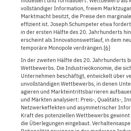
modelliert und formalisiert: Wettbewerb als i
vollständiger Information, freiem Marktzugan
Marktmacht besitzt, die Preise den marginal
effizient ist. Joseph Schumpeter etwa ford
in der ersten Hälfte des 20. Jahrhunderts h
erscheint als Innovationswettlauf, in dem n
temporäre Monopole verdrängen.
[6]
In der zweiten Hälfte des 20. Jahrhunderts bi
Wettbewerbs. Die Industrieökonomie, die sic
Unternehmen beschäftigt, entwickelt über 
unvollständigen Wettbewerbs, in denen Unt
agieren und Markteintrittsbarrieren aufbau
und Märkten analysiert: Preis-, Qualitäts-, 
Netzwerkeffekten und asymmetrischer Inform
Kraft des potenziellen Wettbewerbs gewinnt 
die Überlegungen eingebaut. Verhaltensaspe