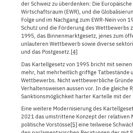
der Schweiz zu überdenken: Die Europäisch
Wirtschaftsraum (EWR), und die Globalisieru
Folge und im Nachgang zum EWR-Nein von 199
Schutz und die Förderung des Wettbewerbs z
1995, das Binnenmarktgesetz, jenes zum öf
unlauteren Wettbewerb sowie diverse sektori
und das Postgesetz.
[4]
Das Kartellgesetz von 1995 bricht mit seine
mehr, hat mehrheitlich griffige Tatbestände u
Wettbewerbs. Nicht wettbewerbliche Gründe b
Verhaltensweisen aussen vor. In die gleiche R
Sanktionsmöglichkeit harter Kartelle mit der
Eine weitere Modernisierung des Kartellgese
2021 das umstrittene Konzept der relativen 
politische Vorstösse
[5]
eine teilweise Schwäch
den parlamentarischen Beratungen der mit