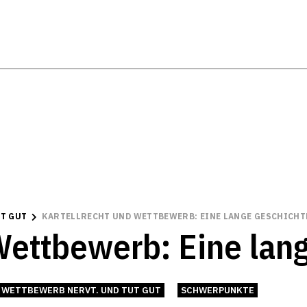
T GUT
KARTELLRECHT UND WETTBEWERB: EINE LANGE GESCHICHT
Wettbewerb: Eine lan
WETTBEWERB NERVT. UND TUT GUT
SCHWERPUNKTE