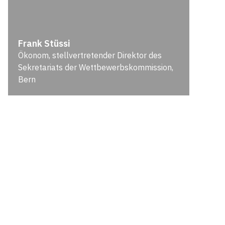
Frank Stüssi
Ökonom, stellvertretender Direktor des
Sekretariats der Wettbewerbskommission,
Bern