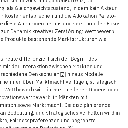
dealisierte vollständige Konkurrenz, bei
g, als Gleichgewichtszustand, in dem kein Akteur
en Kosten entsprechen und die Allokation Pareto-
erte diese Annahmen heraus und verschob den Fokus
in zur Dynamik kreativer Zerstörung: Wettbewerb
eue Produkte bestehende Marktstrukturen wie
s heute differenziert sich der Begriff des
h mit der Interaktion zwischen Märkten und
verschiedene Denkschulen
[7]
hinaus Modelle
ernehmen über Marktmacht verfügen, strategisch
en. Wettbewerb wird in verschiedenen Dimensionen
Innovationswettbewerb, in Märkten mit
ation sowie Marktmacht. Die disziplinierende
an Bedeutung, und strategisches Verhalten wird in
kte, Fairnesspräferenzen und begrenzte