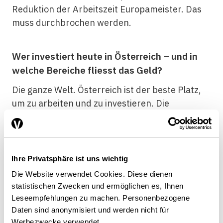
Reduktion der Arbeitszeit Europameister. Das
muss durchbrochen werden.
Wer investiert heute in Österreich – und in
welche Bereiche fliesst das Geld?
Die ganze Welt. Österreich ist der beste Platz,
um zu arbeiten und zu investieren. Die
Premiumpartner der Republik Österreich sind
Deutschland, die USA, Italien und die Schweiz.
Wir sind dankbar, dass die Schweiz mit rund 17
Milliarden Euro ein starker Direktinvestor ist –
Ihre Privatsphäre ist uns wichtig
insbesondere im Pharmabereich.
Die Website verwendet Cookies. Diese dienen
statistischen Zwecken und ermöglichen es, Ihnen
Leseempfehlungen zu machen. Personenbezogene
Kommen wir zur Handelsnation Österreich.
Daten sind anonymisiert und werden nicht für
Österreich exportiert Waren und
Werbezwecke verwendet.