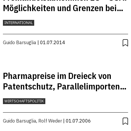
Möglichkeiten und Grenzen beim
Abbau technischer
INTERNATIONAL
Handelshemmnisse
Guido Barsuglia
| 01.07.2014
Pharmapreise im Dreieck von
Patentschutz, Parallelimporten
und Preisregulierung
WIRTSCHAFTSPOLITIK
Guido Barsuglia
,
Rolf Weder
| 01.07.2006