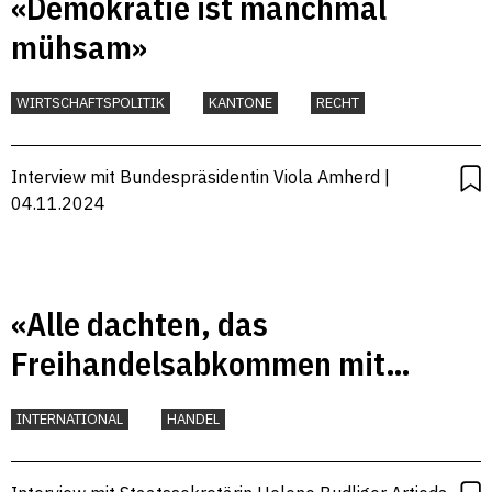
«Demokratie ist manchmal
mühsam»
WIRTSCHAFTSPOLITIK
KANTONE
RECHT
Interview mit Bundespräsidentin Viola Amherd |
04.11.2024
«Alle dachten, das
Freihandelsabkommen mit
Indien sei nicht abzuschliessen»
INTERNATIONAL
HANDEL