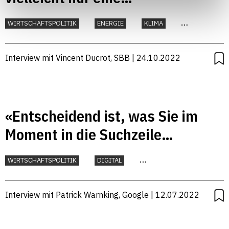
Übergangsphase»
WIRTSCHAFTSPOLITIK
ENERGIE
KLIMA
MOBILITÄT
UMWELT
Interview mit Vincent Ducrot, SBB | 24.10.2022
«Entscheidend ist, was Sie im
Moment in die Suchzeile
eintippen»
WIRTSCHAFTSPOLITIK
DIGITAL
FORSCHUNG UND INNOVATION
KLIMA
TECHNOLOGIE
UNTERNEHMEN
Interview mit Patrick Warnking, Google | 12.07.2022