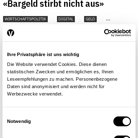
«Bargeld stirbt nicht aus»
WIRTSCHAFTSPOLITIK
DIGITAL
GELD
TECHNOLOGIE
Interview mit Martin Schlegel, Schweizerische
Nationalbank | 16.05.2023
Ihre Privatsphäre ist uns wichtig
Die Website verwendet Cookies. Diese dienen
statistischen Zwecken und ermöglichen es, Ihnen
Leseempfehlungen zu machen. Personenbezogene
«Gerichts­ver­hand­lun­­gen sind
Daten sind anonymisiert und werden nicht für
kein Box­match»
Werbezwecke verwendet.
WIRTSCHAFTSPOLITIK
BANKEN
DIGITAL
GELD
Einwilligungsauswahl
KANTONE
RECHT
Notwendig
Interview mit Stefan Blättler, Bundesanwalt |