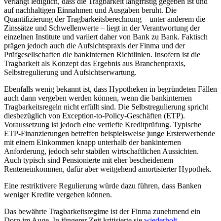
verlangt lediglich, dass die Tragbarkeit langfristig gegeben ist und
auf nachhaltigen Einnahmen und Ausgaben beruht. Die
Quantifizierung der Tragbarkeitsberechnung – unter anderem die
Zinssätze und Schwellenwerte – liegt in der Verantwortung der
einzelnen Institute und variiert daher von Bank zu Bank. Faktisch
prägen jedoch auch die Aufsichtspraxis der Finma und der
Prüfgesellschaften die bankinternen Richtlinien. Insofern ist die
Tragbarkeit als Konzept das Ergebnis aus Branchenpraxis,
Selbstregulierung und Aufsichtserwartung.
Ebenfalls wenig bekannt ist, dass Hypotheken in begründeten Fällen
auch dann vergeben werden können, wenn die bankinternen
Tragbarkeitsregeln nicht erfüllt sind. Die Selbstregulierung spricht
diesbezüglich von Exception‑to‑Policy-Geschäften (ETP).
Voraussetzung ist jedoch eine vertiefte Kreditprüfung. Typische
ETP-Finanzierungen betreffen beispielsweise junge Ersterwerbende
mit einem Einkommen knapp unterhalb der bankinternen
Anforderung, jedoch sehr stabilen wirtschaftlichen Aussichten.
Auch typisch sind Pensionierte mit eher bescheidenem
Renteneinkommen, dafür aber weitgehend amortisierter Hypothek.
Eine restriktivere Regulierung würde dazu führen, dass Banken
weniger Kredite vergeben können.
Das bewährte Tragbarkeitsregime ist der Finma zunehmend ein
Dorn im Auge. In jüngerer Zeit kritisierte sie
wiederholt