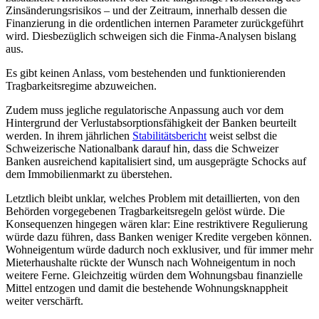
Zinsänderungsrisikos – und der Zeitraum, innerhalb dessen die
Finanzierung in die ordentlichen internen Parameter zurückgeführt
wird. Diesbezüglich schweigen sich die Finma-Analysen bislang
aus.
Es gibt keinen Anlass, vom bestehenden und funktionierenden
Tragbarkeitsregime abzuweichen.
Zudem muss jegliche regulatorische Anpassung auch vor dem
Hintergrund der Verlustabsorptionsfähigkeit der Banken beurteilt
werden. In ihrem jährlichen
Stabilitätsbericht
weist selbst die
Schweizerische Nationalbank darauf hin, dass die Schweizer
Banken ausreichend kapitalisiert sind, um ausgeprägte Schocks auf
dem Immobilienmarkt zu überstehen.
Letztlich bleibt unklar, welches Problem mit detaillierten, von den
Behörden vorgegebenen Tragbarkeitsregeln gelöst würde. Die
Konsequenzen hingegen wären klar: Eine restriktivere Regulierung
würde dazu führen, dass Banken weniger Kredite vergeben können.
Wohneigentum würde dadurch noch exklusiver, und für immer mehr
Mieterhaushalte rückte der Wunsch nach Wohneigentum in noch
weitere Ferne. Gleichzeitig würden dem Wohnungsbau finanzielle
Mittel entzogen und damit die bestehende Wohnungsknappheit
weiter verschärft.