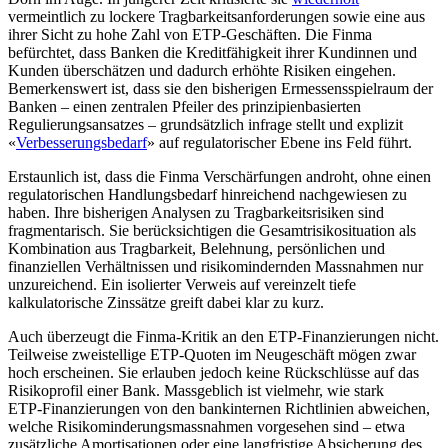
vermeintlich zu lockere Tragbarkeitsanforderungen sowie eine aus
ihrer Sicht zu hohe Zahl von ETP‑Geschäften. Die Finma
befürchtet, dass Banken die Kreditfähigkeit ihrer Kundinnen und
Kunden überschätzen und dadurch erhöhte Risiken eingehen.
Bemerkenswert ist, dass sie den bisherigen Ermessensspielraum der
Banken – einen zentralen Pfeiler des prinzipienbasierten
Regulierungsansatzes – grundsätzlich infrage stellt und explizit
«
Verbesserungsbedarf
» auf regulatorischer Ebene ins Feld führt.
Erstaunlich ist, dass die Finma Verschärfungen androht, ohne einen
regulatorischen Handlungsbedarf hinreichend nachgewiesen zu
haben. Ihre bisherigen Analysen zu Tragbarkeitsrisiken sind
fragmentarisch. Sie berücksichtigen die Gesamtrisikosituation als
Kombination aus Tragbarkeit, Belehnung, persönlichen und
finanziellen Verhältnissen und risikomindernden Massnahmen nur
unzureichend. Ein isolierter Verweis auf vereinzelt tiefe
kalkulatorische Zinssätze greift dabei klar zu kurz.
Auch überzeugt die Finma-Kritik an den ETP‑Finanzierungen nicht.
Teilweise zweistellige ETP-Quoten im Neugeschäft mögen zwar
hoch erscheinen. Sie erlauben jedoch keine Rückschlüsse auf das
Risikoprofil einer Bank. Massgeblich ist vielmehr, wie stark
ETP‑Finanzierungen von den bankinternen Richtlinien abweichen,
welche Risikominderungsmassnahmen vorgesehen sind – etwa
zusätzliche Amortisationen oder eine langfristige Absicherung des