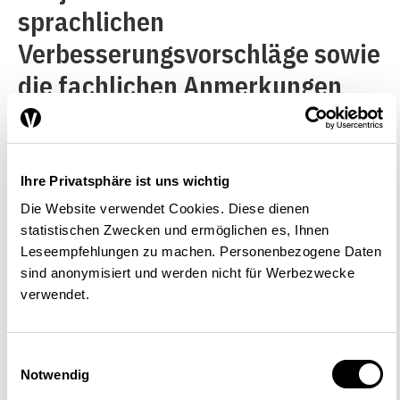
sprachlichen
Verbesserungsvorschläge sowie
die fachlichen Anmerkungen
aller beteiligten Fachämter
werden bereinigt, sodass
möglichst keine Differenzen
Ihre Privatsphäre ist uns wichtig
bestehen bleiben. Verbleiben
Die Website verwendet Cookies. Diese dienen
statistischen Zwecken und ermöglichen es, Ihnen
doch welche, so werden die
Leseempfehlungen zu machen. Personenbezogene Daten
Argumente im Rahmen des
sind anonymisiert und werden nicht für Werbezwecke
verwendet.
sogenannten
Mitberichtsverfahrens
Einwilligungsauswahl
ausgetauscht. Der Bundesrat
Notwendig