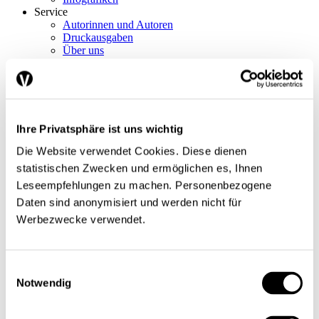
Service
Autorinnen und Autoren
Druckausgaben
Über uns
Kontakt
Datenschutz/Rechtliches
Impressum
Vorschau
Die App
Abo
Ihre Privatsphäre ist uns wichtig
Die Website verwendet Cookies. Diese dienen
Schwerpunkte
Themen
statistischen Zwecken und ermöglichen es, Ihnen
Arbeitsmarkt
Leseempfehlungen zu machen. Personenbezogene
Finanzen / Steuern
Daten sind anonymisiert und werden nicht für
Finanzmärkte
International
Werbezwecke verwendet.
Sozialpolitik
Konjunktur / Wachstum
Wirtschaftspolitik
Nobelpreis
Einwilligungsauswahl
Meinungen
Notwendig
Interview
Standpunkt
Nachgefragt