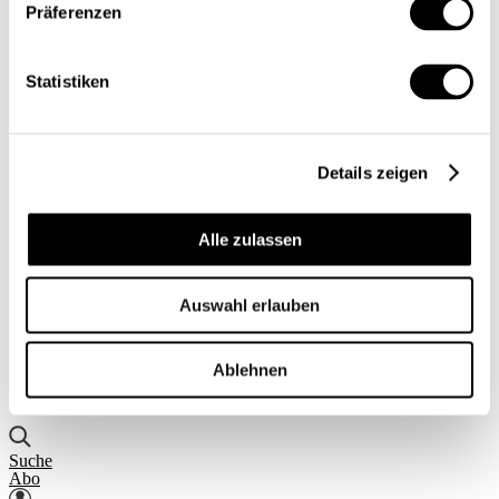
Präferenzen
Einblick
Serien
Blick in die Welt
Konjunkturtendenzen
Statistiken
Ökonomie kurz erklärt
Next Generation
Infografiken
Service
Details zeigen
Autorinnen und Autoren
Druckausgaben
Über uns
Kontakt
Alle zulassen
Datenschutz/Rechtliches
Impressum
Vorschau
Auswahl erlauben
Die App
Abo
Ablehnen
DE
FR
Suche
Abo