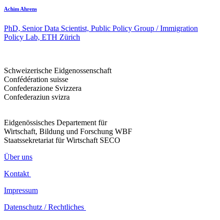
Achim Ahrens
PhD, Senior Data Scientist, Public Policy Group / Immigration
Policy Lab, ETH Zürich
Schweizerische Eidgenossenschaft
Confédération suisse
Confederazione Svizzera
Confederaziun svizra
Eidgenössisches Departement für
Wirtschaft, Bildung und Forschung WBF
Staatssekretariat für Wirtschaft SECO
Über uns
Kontakt
Impressum
Datenschutz / Rechtliches