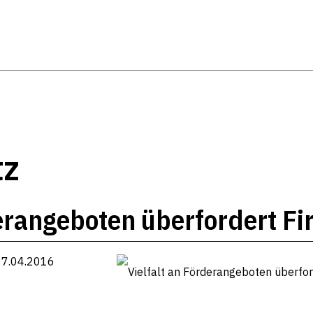
tz
derangeboten überfordert F
27.04.2016