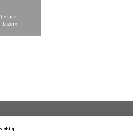
nterface
, Luzern
Über uns
Impressum
wichtig