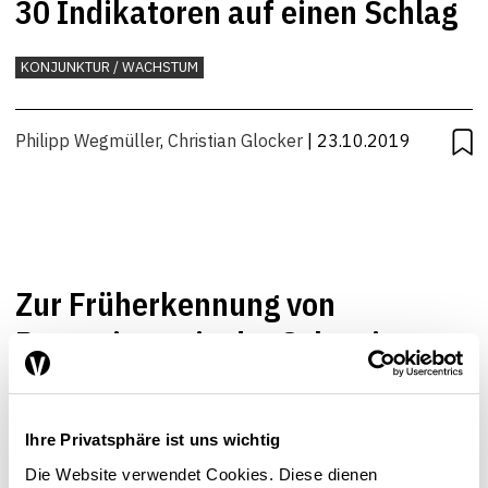
30 Indikatoren auf einen Schlag
KONJUNKTUR / WACHSTUM
Philipp Wegmüller
,
Christian Glocker
| 23.10.2019
Zur Früherkennung von
Rezessionen in der Schweiz
KONJUNKTUR / WACHSTUM
Ihre Privatsphäre ist uns wichtig
Philipp Wegmüller
,
Christian Glocker
| 23.11.2017
Die Website verwendet Cookies. Diese dienen