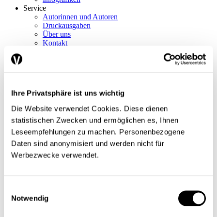
Service
Autorinnen und Autoren
Druckausgaben
Über uns
Kontakt
Datenschutz/Rechtliches
Impressum
Vorschau
Die App
Abo
Ihre Privatsphäre ist uns wichtig
Schwerpunkte
Die Website verwendet Cookies. Diese dienen
Themen
statistischen Zwecken und ermöglichen es, Ihnen
Arbeitsmarkt
Finanzen / Steuern
Leseempfehlungen zu machen. Personenbezogene
Finanzmärkte
Daten sind anonymisiert und werden nicht für
International
Werbezwecke verwendet.
Sozialpolitik
Konjunktur / Wachstum
Wirtschaftspolitik
Nobelpreis
Einwilligungsauswahl
Meinungen
Notwendig
Interview
Standpunkt
Nachgefragt