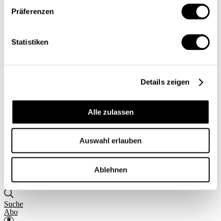
Einblick
Präferenzen
Serien
Blick in die Welt
Konjunkturtendenzen
Statistiken
Ökonomie kurz erklärt
Next Generation
Infografiken
Service
Autorinnen und Autoren
Details zeigen
Druckausgaben
Über uns
Kontakt
Alle zulassen
Datenschutz/Rechtliches
Impressum
Vorschau
Auswahl erlauben
Die App
Abo
DE
Ablehnen
FR
Suche
Abo