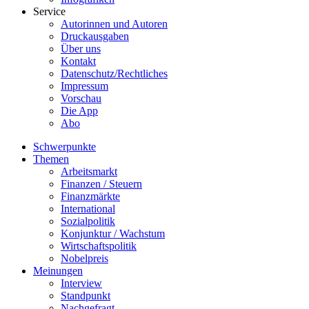
Service
Autorinnen und Autoren
Druckausgaben
Über uns
Kontakt
Datenschutz/Rechtliches
Impressum
Vorschau
Die App
Abo
Schwerpunkte
Themen
Arbeitsmarkt
Finanzen / Steuern
Finanzmärkte
International
Sozialpolitik
Konjunktur / Wachstum
Wirtschaftspolitik
Nobelpreis
Meinungen
Interview
Standpunkt
Nachgefragt