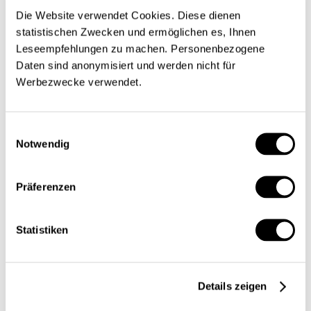
Die Website verwendet Cookies. Diese dienen
statistischen Zwecken und ermöglichen es, Ihnen
Leseempfehlungen zu machen. Personenbezogene
Die Rolle der Hedge Fonds in
Daten sind anonymisiert und werden nicht für
Werbezwecke verwendet.
der Schweiz – ein Überblick
Einwilligungsauswahl
Wirtschaftspolitik
Notwendig
David Gerber
,
Daniel Schmuki
| 01.07.2008
Präferenzen
Statistiken
Details zeigen
Daniel Schmuki