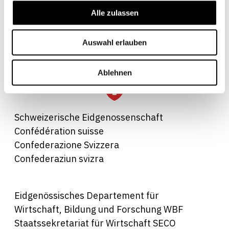
Alle zulassen
Wissenschaftlicher Mitarbeiter, Sektion
Finanzmarktanalysen, Staatssekretariat für
internationale Finanzfragen (SIF), Bern
Auswahl erlauben
Ablehnen
Schweizerische Eidgenossenschaft
Confédération suisse
Confederazione Svizzera
Confederaziun svizra
Eidgenössisches Departement für
Wirtschaft, Bildung und Forschung WBF
Staatssekretariat für Wirtschaft SECO