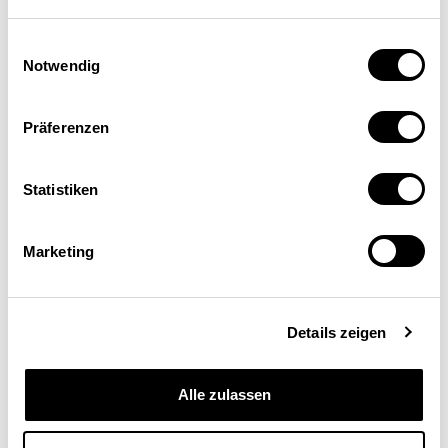
Einwilligungsauswahl
Notwendig
Präferenzen
Statistiken
Marketing
Details zeigen
Alle zulassen
Christian Etter
Dr. rer. pol., Botschafter, Delegierter des
Bundesrates für Handelsverträge, Direktion für