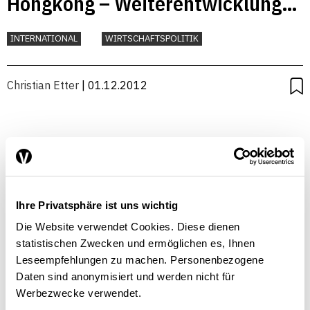
Hongkong – Weiterentwicklung
der Schweizer Freihandelspolitik
INTERNATIONAL
WIRTSCHAFTSPOLITIK
Christian Etter
| 01.12.2012
Freihandelsabkommen mit
Südkorea – Präferenzabkommen
Ihre Privatsphäre ist uns wichtig
als Instrument der Schweizer
Christian Etter
| 01.06.2006
Die Website verwendet Cookies. Diese dienen
Aussenwirtschaftspolitik
statistischen Zwecken und ermöglichen es, Ihnen
Leseempfehlungen zu machen. Personenbezogene
Daten sind anonymisiert und werden nicht für
Werbezwecke verwendet.