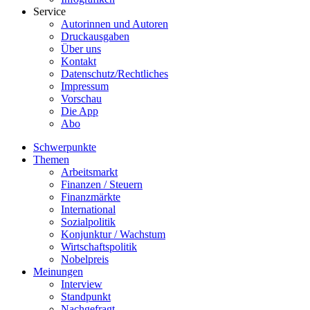
Service
Autorinnen und Autoren
Druckausgaben
Über uns
Kontakt
Datenschutz/Rechtliches
Impressum
Vorschau
Die App
Abo
Schwerpunkte
Themen
Arbeitsmarkt
Finanzen / Steuern
Finanzmärkte
International
Sozialpolitik
Konjunktur / Wachstum
Wirtschaftspolitik
Nobelpreis
Meinungen
Interview
Standpunkt
Nachgefragt