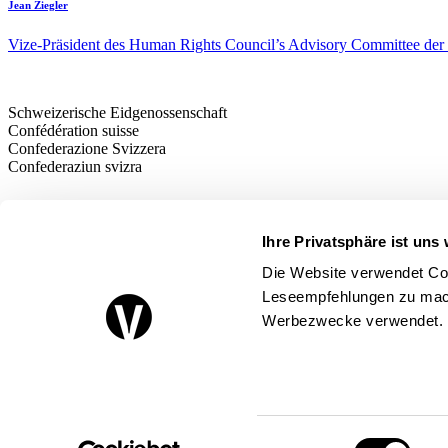
Jean Ziegler
Vize-Präsident des Human Rights Council’s Advisory Committee der
Schweizerische Eidgenossenschaft
Confédération suisse
Confederazione Svizzera
Confederaziun svizra
Eidgenössisches Departement für
Wirtschaft, Bildung und Forschung WBF
Ihre Privatsphäre ist uns 
Staatssekretariat für Wirtschaft SECO
Die Website verwendet Coo
Über uns
Leseempfehlungen zu mach
Werbezwecke verwendet.
Kontakt
Impressum
Datenschutz / Rechtliches
Folgen Sie uns
Einwilligungsauswahl