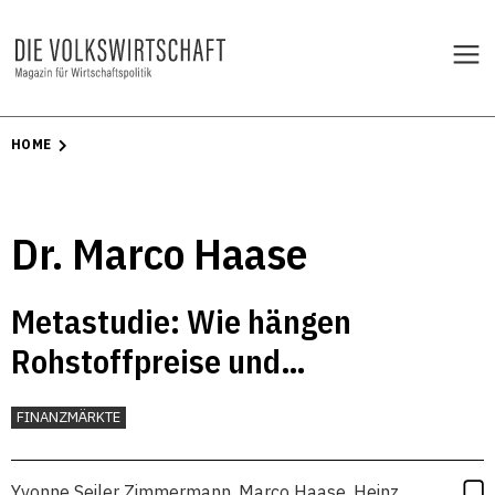
HOME
Dr. Marco Haase
Metastudie: Wie hängen
Rohstoffpreise und
Finanzspekulation zusammen?
FINANZMÄRKTE
Yvonne Seiler Zimmermann
,
Marco Haase
,
Heinz