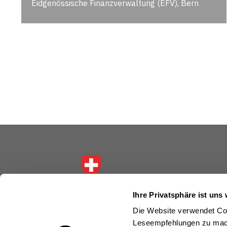
Eidgenössische Finanzverwaltung (EFV), Bern
Schweizerische Eidgenossenschaft
Ihre Privatsphäre ist uns 
Confédération suisse
Die Website verwendet Coo
Confederazione Svizzera
Leseempfehlungen zu mach