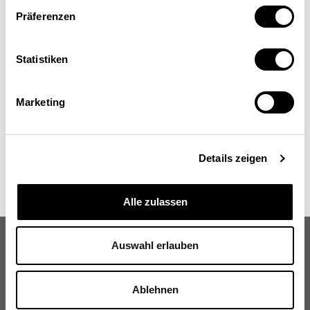
Ingo Gächter
Präferenzen
Dozent für Künstliche Intelligenz und digitales
Marketing, Hochschule Luzern (HSLU)
Statistiken
Marketing
Details zeigen
Alle zulassen
Auswahl erlauben
Ablehnen