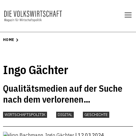
HOME
Ingo Gächter
Qualitätsmedien auf der Suche
nach dem verlorenen
Geschäftsmodell
WIRTSCHAFTSPOLITIK
DIGITAL
GESCHICHTE
Philipp Bachmann
,
Ingo Gächter
| 12.03.2024