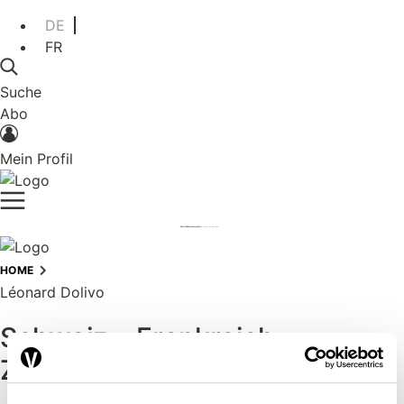
DE
FR
Suche
Abo
Mein Profil
HOME
Léonard Dolivo
Schweiz – Frankreich:
Zusammenarbeit stärkt die
Energiesicherheit