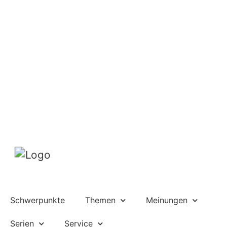
Schwerpunkte
Themen
Meinungen
Serien
Service
DE
FR
Suche
Abo
Mein Profil
Schwerpunkte
Themen
Meinungen
Serien
Service