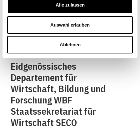
Eidgenossenschaft
Alle zulassen
Confédération suisse
Confederazione Svizzera
Auswahl erlauben
Confederaziun svizra
Ablehnen
Eidgenössisches
Departement für
Wirtschaft, Bildung und
Forschung WBF
Staatssekretariat für
Wirtschaft SECO