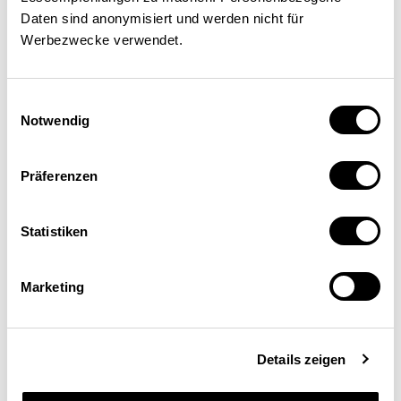
Daten sind anonymisiert und werden nicht für
Werbezwecke verwendet.
Renate Schubert
Professorin für Nationalökonomie, Leiterin des
Instituts für Umweltentscheidungen der ETH
Einwilligungsauswahl
Zürich
Notwendig
Präferenzen
Statistiken
Marketing
Details zeigen
Schweizerische