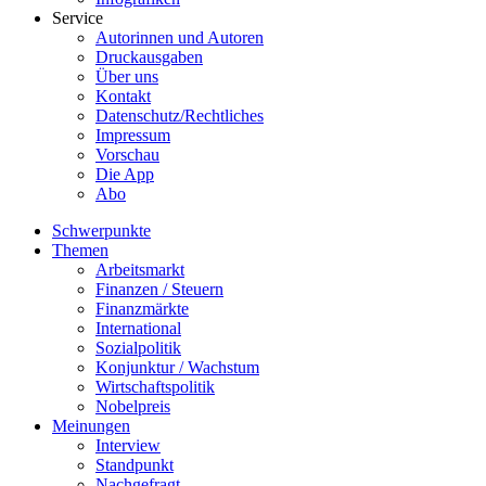
Service
Autorinnen und Autoren
Druckausgaben
Über uns
Kontakt
Datenschutz/Rechtliches
Impressum
Vorschau
Die App
Abo
Schwerpunkte
Themen
Arbeitsmarkt
Finanzen / Steuern
Finanzmärkte
International
Sozialpolitik
Konjunktur / Wachstum
Wirtschaftspolitik
Nobelpreis
Meinungen
Interview
Standpunkt
Nachgefragt