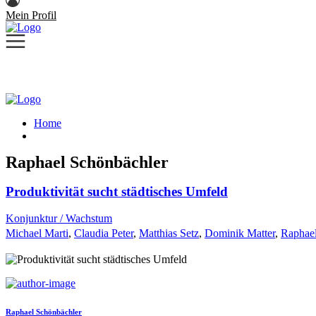
Mein Profil
Home
Raphael Schönbächler
Produktivität sucht städtisches Umfeld
Konjunktur / Wachstum
Michael Marti
,
Claudia Peter
,
Matthias Setz
,
Dominik Matter
,
Raphael
Raphael Schönbächler