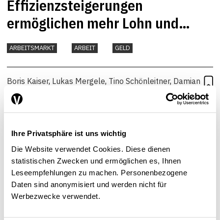
Effizienzsteigerungen
ermöglichen mehr Lohn und
Freizeit
ARBEITSMARKT
ARBEIT
GELD
Boris Kaiser
,
Lukas Mergele
,
Tino Schönleitner
,
Damian
Wehrli
,
Michael Siegenthaler
,
Reto Föllmi
| 22.02.2024
Ihre Privatsphäre ist uns wichtig
Die Website verwendet Cookies. Diese dienen
statistischen Zwecken und ermöglichen es, Ihnen
Leseempfehlungen zu machen. Personenbezogene
Daten sind anonymisiert und werden nicht für
Werbezwecke verwendet.