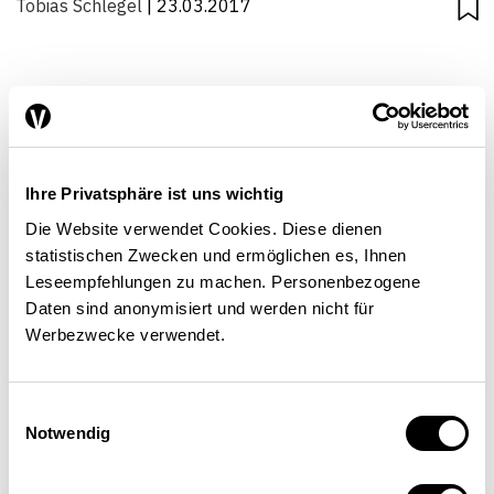
Tobias Schlegel
| 23.03.2017
Bauverfahren können effizienter
gestaltet werden
Ihre Privatsphäre ist uns wichtig
STANDORTFAKTOREN
Die Website verwendet Cookies. Diese dienen
statistischen Zwecken und ermöglichen es, Ihnen
Leseempfehlungen zu machen. Personenbezogene
Stefan von Grünigen
,
Walter Ott
,
Tobias Schlegel
|
Daten sind anonymisiert und werden nicht für
24.06.2015
Werbezwecke verwendet.
Einwilligungsauswahl
Notwendig