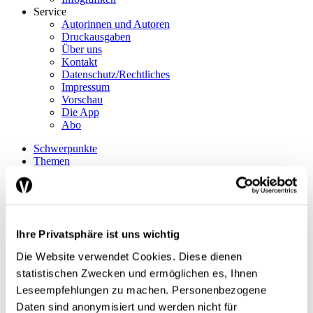
Service
Autorinnen und Autoren
Druckausgaben
Über uns
Kontakt
Datenschutz/Rechtliches
Impressum
Vorschau
Die App
Abo
Schwerpunkte
Themen
Arbeitsmarkt
Finanzen / Steuern
Finanzmärkte
International
Sozialpolitik
Ihre Privatsphäre ist uns wichtig
Konjunktur / Wachstum
Wirtschaftspolitik
Die Website verwendet Cookies. Diese dienen
Nobelpreis
statistischen Zwecken und ermöglichen es, Ihnen
Meinungen
Interview
Leseempfehlungen zu machen. Personenbezogene
Standpunkt
Daten sind anonymisiert und werden nicht für
Nachgefragt