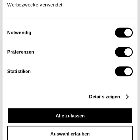
Werbezwecke verwendet.
Einblick
Serien
Blick in die Welt
Konjunkturtendenzen
Einwilligungsauswahl
Ökonomie kurz erklärt
Notwendig
Next Generation
Infografiken
Service
Autorinnen und Autoren
Präferenzen
Druckausgaben
Über uns
Kontakt
Statistiken
Datenschutz/Rechtliches
Impressum
Vorschau
Die App
Abo
Details zeigen
DE
FR
Alle zulassen
Suche
Auswahl erlauben
Abo