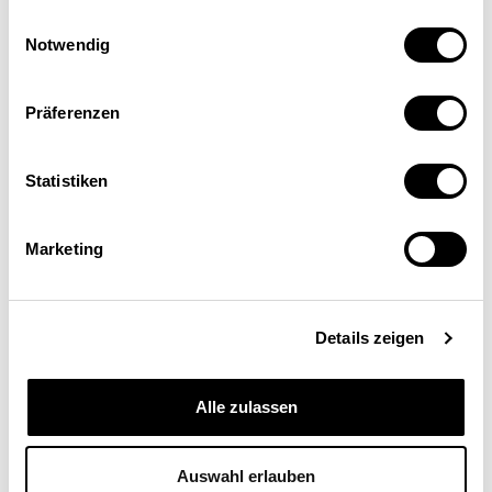
Einwilligungsauswahl
Notwendig
Präferenzen
Statistiken
Veronica Weisser
Dr. rer. oec., Ökonomin und Vorsorgeexpertin, UBS,
Marketing
Zürich
Details zeigen
Alle zulassen
Auswahl erlauben