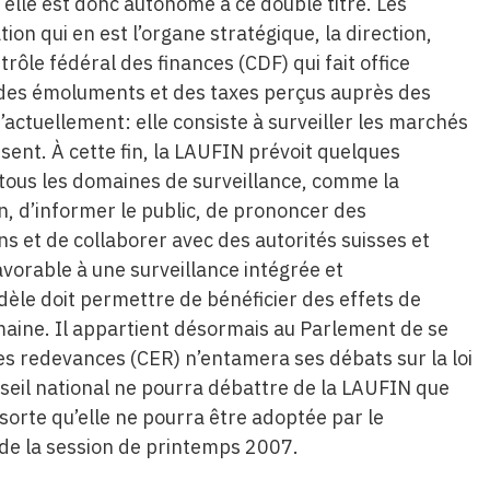
 elle est donc autonome à ce double titre. Les
tion qui en est l’organe stratégique, la direction,
rôle fédéral des finances (CDF) qui fait office
ar des émoluments et des taxes perçus auprès des
’actuellement: elle consiste à surveiller les marchés
sent. À cette fin, la LAUFIN prévoit quelques
 tous les domaines de surveillance, comme la
on, d’informer le public, de prononcer des
ons et de collaborer avec des autorités suisses et
avorable à une surveillance intégrée et
le doit permettre de bénéficier des effets de
domaine. Il appartient désormais au Parlement de se
s redevances (CER) n’entamera ses débats sur la loi
onseil national ne pourra débattre de la LAUFIN que
 sorte qu’elle ne pourra être adoptée par le
 de la session de printemps 2007.