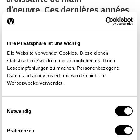
d’oeuvre. Ces dernières années
(comme par le passé d’ailleurs),
l’immigration en Suisse a
étroitement épousé la courbe
Ihre Privatsphäre ist uns wichtig
conjoncturelle. Ainsi a-t-elle
Die Website verwendet Cookies. Diese dienen
statistischen Zwecken und ermöglichen es, Ihnen
quelque peu fléchi sur les trois
Leseempfehlungen zu machen. Personenbezogene
années qui ont suivi l’entrée en
Daten sind anonymisiert und werden nicht für
Werbezwecke verwendet.
vigueur de l’ALCP, années
marquées par une faible
Einwilligungsauswahl
conjoncture, pour se redresser
Notwendig
à nouveau les 4e et 5e années,
parallèlement à la forte reprise
Präferenzen