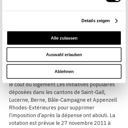
d’impôt de 150 000 francs, soit, si ce montant
est plus élevé, le décuple du loyer ou de la
Details zeigen
valeur locative du logement ou le quadruple de
la pension pour le logement et la nourriture;–
une initiative demandant labolition de
Alle zulassen
limposition daprès la dépense a été acceptée
par 55% de la population du canton de
Auswahl erlauben
Schaffhouse, le 25 septembre 2011. Elle
sopposait à un contre-projet qui prévoyait de
Ablehnen
passer la limite dimposition de cinq à sept fois
le coût du logement.Les initiatives populaires
déposées dans les cantons de Saint-Gall,
Lucerne, Berne, Bâle-Campagne et Appenzell
Rhodes-Extérieures pour supprimer
l’imposition d’après la dépense ont abouti. La
votation est prévue le 27 novembre 2011 à