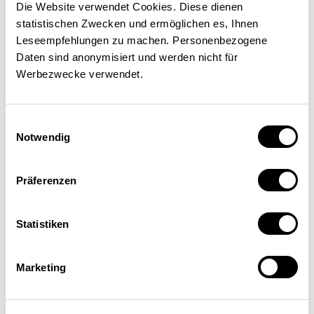
Die Website verwendet Cookies. Diese dienen
chances d’écarter les
statistischen Zwecken und ermöglichen es, Ihnen
menaces d’éviction qui
Leseempfehlungen zu machen. Personenbezogene
Daten sind anonymisiert und werden nicht für
planent sur les travailleurs
Werbezwecke verwendet.
autochtones et de rétablir la
confiance de la population
Einwilligungsauswahl
Notwendig
dans les aspects positifs de
la libre circulation des
Präferenzen
personnes.
Statistiken
Afin qu’un surcroît
d’immigration n’ait pas
Marketing
d’impact négatif sur la
qualité de vie, le monde