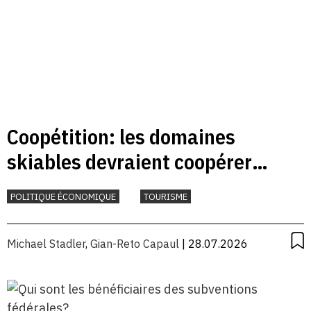
Coopétition: les domaines
skiables devraient coopérer
davantage
POLITIQUE ÉCONOMIQUE
TOURISME
Michael Stadler
,
Gian-Reto Capaul
| 28.07.2026