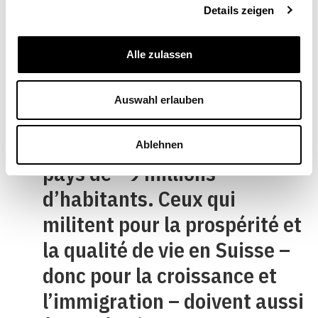
Details zeigen
politique doit à présent
mettre en place, dans le
Alle zulassen
domaine des infrastructures
et du logement, les
Auswahl erlauben
conditions nécessaires pour
répondre aux besoins d’un
Ablehnen
pays de 9 millions
d’habitants. Ceux qui
militent pour la prospérité et
la qualité de vie en Suisse –
donc pour la croissance et
l’immigration – doivent aussi