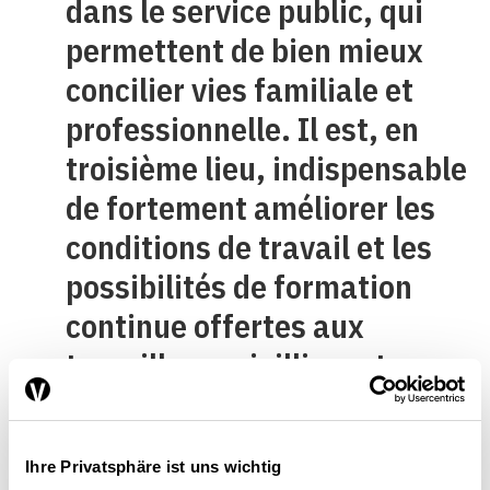
dans le service public, qui
permettent de bien mieux
concilier vies familiale et
professionnelle. Il est, en
troisième lieu, indispensable
de fortement améliorer les
conditions de travail et les
possibilités de formation
continue offertes aux
travailleurs vieillissants.
Seule une heureuse
combinaison de ces
Ihre Privatsphäre ist uns wichtig
instruments a de bonnes