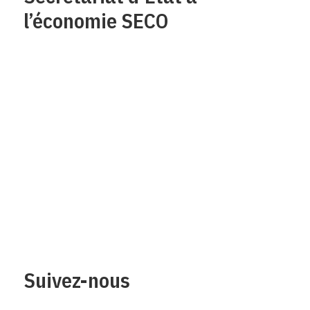
l’économie SECO
Qui sommes-nous?
Mentions legales
Contact
Protection des
données/Conditions
d’utilisation
Suivez-nous