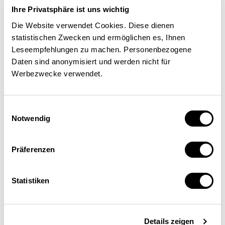
Ihre Privatsphäre ist uns wichtig
POLITIQUE ÉCONOMIQUE
CANTONS
Die Website verwendet Cookies. Diese dienen
statistischen Zwecken und ermöglichen es, Ihnen
Leseempfehlungen zu machen. Personenbezogene
Laetitia Mathys
| 05.08.2026
Daten sind anonymisiert und werden nicht für
Werbezwecke verwendet.
Einwilligungsauswahl
Notwendig
Präferenzen
Statistiken
Coopétition: les domaines
Details zeigen