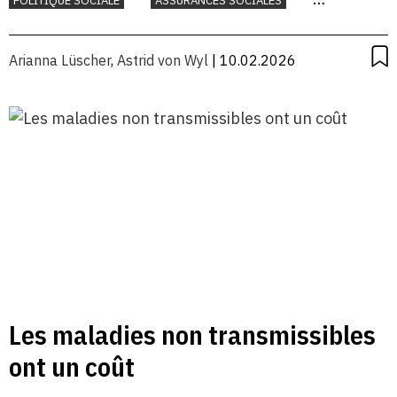
POLITIQUE SOCIALE
ASSURANCES SOCIALES
emplois
TRAVAIL
Arianna Lüscher
,
Astrid von Wyl
| 10.02.2026
Les maladies non transmissibles
ont un coût