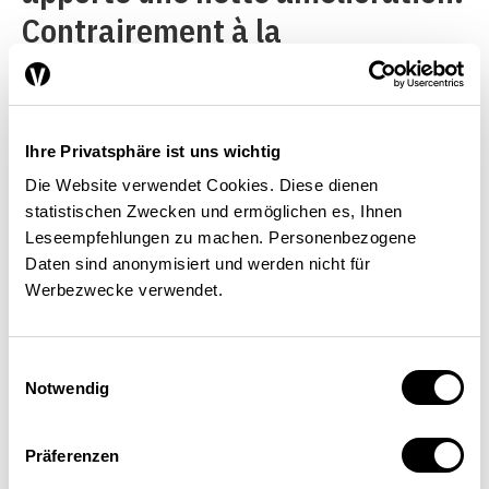
Contrairement à la
réglementation insuffisante en
vigueur, des quotas seront fixés
de façon ciblée dans des
Ihre Privatsphäre ist uns wichtig
régions et pour des
Die Website verwendet Cookies. Diese dienen
statistischen Zwecken und ermöglichen es, Ihnen
spécialisations spécifiques si
Leseempfehlungen zu machen. Personenbezogene
certains critères sont remplis.
Daten sind anonymisiert und werden nicht für
Werbezwecke verwendet.
Les cantons disposent ainsi
d’un instrument permettant à la
Einwilligungsauswahl
fois d’éviter une offre
Notwendig
excédentaire et d’assurer une
offre médicale conforme aux
Präferenzen